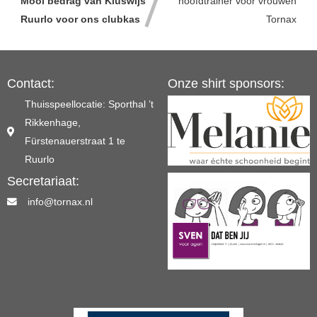
Mooi bedrag van Kluswijs
hoofdtrainer voor vrouwen
Ruurlo voor ons clubkas
Tornax
Contact:
Onze shirt sponsors:
Thuisspeellocatie: Sporthal ’t
Rikkenhage,
Fürstenauerstraat 1 te
Ruurlo
Secretariaat:
info@tornax.nl